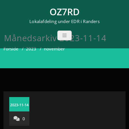
Videre
OZ7RD
til
indhold
Lokalafdeling under EDR i Randers
Månedsarkiv 2023-11-14
Forside
/
2023
/
november
2023-11-14
0