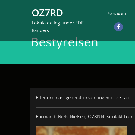
Videre
OZ7RD
til
Forsiden
indhold
Lokalafdeling under EDR i
Randers
Bestyrelsen
Efter ordinær generalforsamlingen d. 23. april
Formand: Niels Nielsen, OZ8NN. Kontakt ham