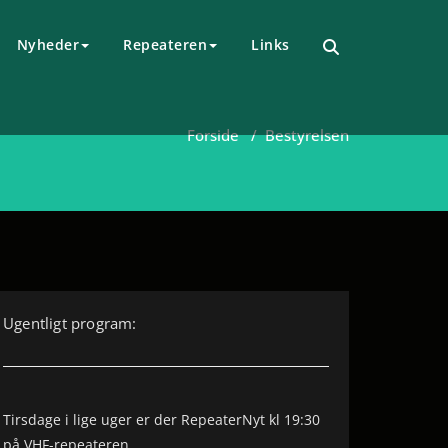
Nyheder
Repeateren
Links
Forside
/
Bestyrelsen
Ugentligt program:
Tirsdage i lige uger er der RepeaterNyt kl 19:30
på VHF-repeateren.