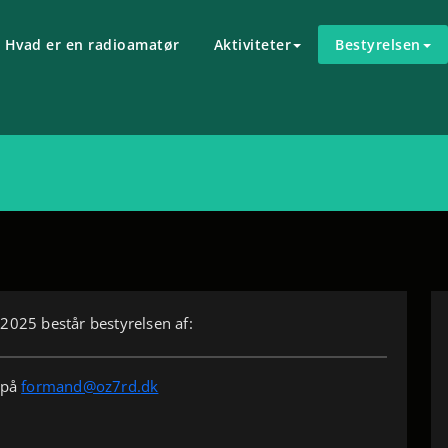
Hvad er en radioamatør
Aktiviteter
Bestyrelsen
 2025 består bestyrelsen af:
 på
formand@oz7rd.dk