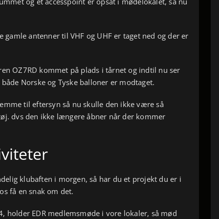
 rummet og et accesspoint er opsat i mødelokalet, så nu
de gamle antenner til VHF og UHF er taget ned og der er
ren OZ7RD kommet på plads i tårnet og indtil nu ser
– både Norske og Tyske balloner er modtaget.
emme til eftersyn så nu skulle den ikke være så
tøj. dvs den ikke længere åbner når der kommer
iteter
ndelig klubaften i morgen, så har du et projekt du er i
 os få en snak om det.
4, holder EDR medlemsmøde i vore lokaler, så mød