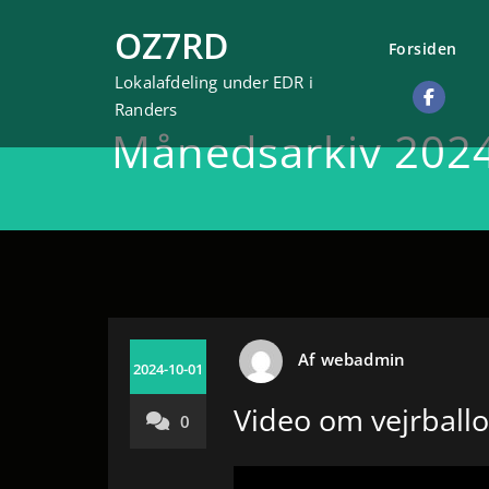
Videre
OZ7RD
til
Forsiden
indhold
Lokalafdeling under EDR i
Randers
Månedsarkiv 202
Af
webadmin
2024-10-01
Video om vejrball
0