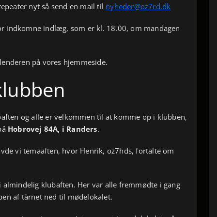
repeater nyt så send en mail til
nyheder@oz7rd.dk
 for indkomne indlæg, som er kl. 18.00, om mandagen
 kalenderen på vores hjemmeside.
i klubben
baften og alle er velkommen til at komme op i klubben,
 på
Hobrovej 84A, i Randers
.
avde vi temaaften, hvor Henrik, oz7hds, fortalte om
 almindelig klubaften. Her var alle fremmødte i gang
en af tårnet ned til mødelokalet.