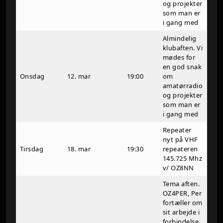
og projekter
som man er
i gang med
Almindelig
klubaften. Vi
mødes for
en god snak
Onsdag
12. mar
19:00
om
amatørradio
og projekter
som man er
i gang med
Repeater
nyt på VHF
Tirsdag
18. mar
19:30
repeateren
145.725 Mhz
v/ OZ8NN
Tema aften.
OZ4PER, Per
fortæller om
sit arbejde i
forbindelse