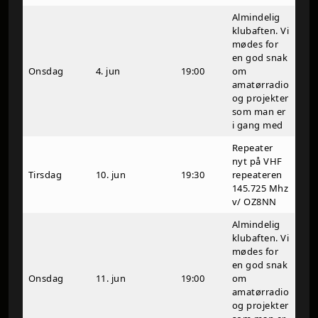
Almindelig
klubaften. Vi
mødes for
en god snak
Onsdag
4. jun
19:00
om
amatørradio
og projekter
som man er
i gang med
Repeater
nyt på VHF
Tirsdag
10. jun
19:30
repeateren
145.725 Mhz
v/ OZ8NN
Almindelig
klubaften. Vi
mødes for
en god snak
Onsdag
11. jun
19:00
om
amatørradio
og projekter