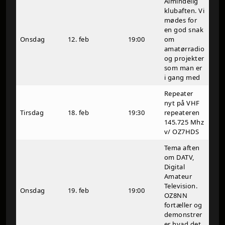
Almindelig
klubaften. Vi
mødes for
en god snak
Onsdag
12. feb
19:00
om
amatørradio
og projekter
som man er
i gang med
Repeater
nyt på VHF
Tirsdag
18. feb
19:30
repeateren
145.725 Mhz
v/ OZ7HDS
Tema aften
om DATV,
Digital
Amateur
Television.
Onsdag
19. feb
19:00
OZ8NN
fortæller og
demonstrer
er hvad det