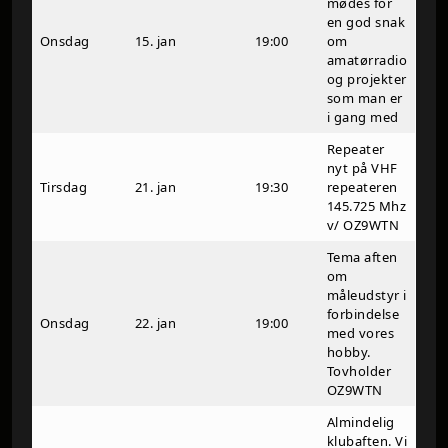
mødes for
en god snak
Onsdag
15. jan
19:00
om
amatørradio
og projekter
som man er
i gang med
Repeater
nyt på VHF
Tirsdag
21. jan
19:30
repeateren
145.725 Mhz
v/ OZ9WTN
Tema aften
om
måleudstyr i
forbindelse
Onsdag
22. jan
19:00
med vores
hobby.
Tovholder
OZ9WTN
Almindelig
klubaften. Vi