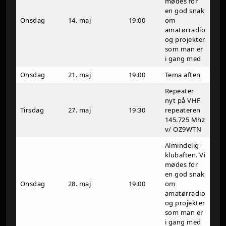
mødes for
en god snak
Onsdag
14. maj
19:00
om
amatørradio
og projekter
som man er
i gang med
Onsdag
21. maj
19:00
Tema aften
Repeater
nyt på VHF
Tirsdag
27. maj
19:30
repeateren
145.725 Mhz
v/ OZ9WTN
Almindelig
klubaften. Vi
mødes for
en god snak
Onsdag
28. maj
19:00
om
amatørradio
og projekter
som man er
i gang med