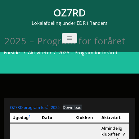
Videre
OZ7RD
til
indhold
Lokalafdeling under EDR i Randers
2025 – Program for foråret
Forside
/
Aktiviteter
/
2025 – Program for foråret
OZ7RD program forår 2025
Download
1
Ugedag
Dato
Klokken
Aktivitet
Almindelig
klubaften. Vi