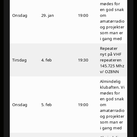
mødes for
en god snak
Onsdag
29. jan
19:00
om
amatørradio
og projekter
som man er
i gang med
Repeater
nyt på VHF
Tirsdag
4. feb
19:30
repeateren
145.725 Mhz
v/ OZ8NN
Almindelig
klubaften. Vi
mødes for
en god snak
Onsdag
5. feb
19:00
om
amatørradio
og projekter
som man er
i gang med