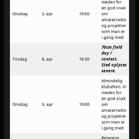
mødes for
en god snak
Onsdag
2. apr
19:00
om
amatørradio
og projekter
som man er
i gang med
70cm field
day /
Tirsdag
8. apr
18:30
contest.
Sted oplyses
senere.
Almindelig
klubaften. Vi
mødes for
en god snak
Onsdag
9. apr
19:00
om
amatørradio
og projekter
som man er
i gang med
Repeater