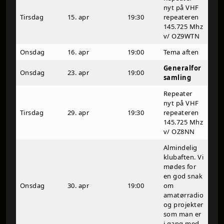
nyt på VHF
Tirsdag
15. apr
19:30
repeateren
145.725 Mhz
v/ OZ9WTN
Onsdag
16. apr
19:00
Tema aften
Generalfor
Onsdag
23. apr
19:00
samling
Repeater
nyt på VHF
Tirsdag
29. apr
19:30
repeateren
145.725 Mhz
v/ OZ8NN
Almindelig
klubaften. Vi
mødes for
en god snak
Onsdag
30. apr
19:00
om
amatørradio
og projekter
som man er
i gang med