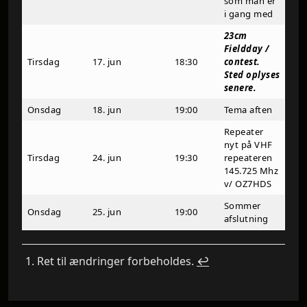
som man er
i gang med
23cm
Fieldday /
Tirsdag
17. jun
18:30
contest.
Sted oplyses
senere.
Onsdag
18. jun
19:00
Tema aften
Repeater
nyt på VHF
Tirsdag
24. jun
19:30
repeateren
145.725 Mhz
v/ OZ7HDS
Sommer
Onsdag
25. jun
19:00
afslutning
Ret til ændringer forbeholdes.
↩︎