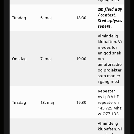
2m field day
/ contest.
Tirsdag
6. maj
18:30
Sted oplyses
senere.
Almindelig
klubaften. Vi
mødes for
en god snak
Onsdag
7. maj
19:00
om
amatørradio
og projekter
som man er
i gang med
Repeater
nyt på VHF
Tirsdag
13. maj
19:30
repeateren
145.725 Mhz
v/ OZ7HDS
Almindelig
klubaften. Vi