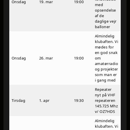
Onsdag
19. mar
19:00
med
opsendelse
af de
daglige vejr
balloner
Almindelig
klubaften. Vi
mødes for
en god snak
Onsdag
26. mar
19:00
om
amatørradio
og projekter
som man er
i gang med
Repeater
nyt på VHF
Tirsdag
1. apr
19:30
repeateren
145.725 Mhz
v/ OZ7HDS
Almindelig
klubaften. Vi