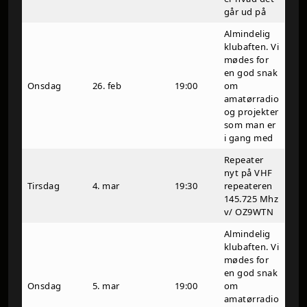
går ud på
Almindelig
klubaften. Vi
mødes for
en god snak
Onsdag
26. feb
19:00
om
amatørradio
og projekter
som man er
i gang med
Repeater
nyt på VHF
Tirsdag
4. mar
19:30
repeateren
145.725 Mhz
v/ OZ9WTN
Almindelig
klubaften. Vi
mødes for
en god snak
Onsdag
5. mar
19:00
om
amatørradio