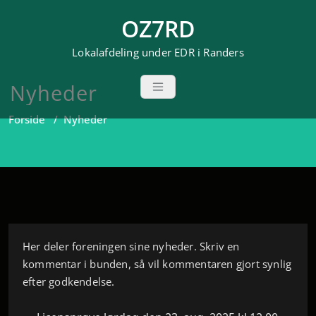
Videre
OZ7RD
til
indhold
Lokalafdeling under EDR i Randers
Nyheder
Forside
/
Nyheder
Her deler foreningen sine nyheder. Skriv en
kommentar i bunden, så vil kommentaren gjort synlig
efter godkendelse.