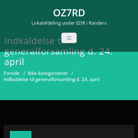
Videre
OZ7RD
til
indhold
Lokalafdeling under EDR i Randers
Indkaldelse til
generalforsamling d. 24.
april
Forside
/
Ikke-kategoriseret
/
Indkaldelse til generalforsamling d. 24. april