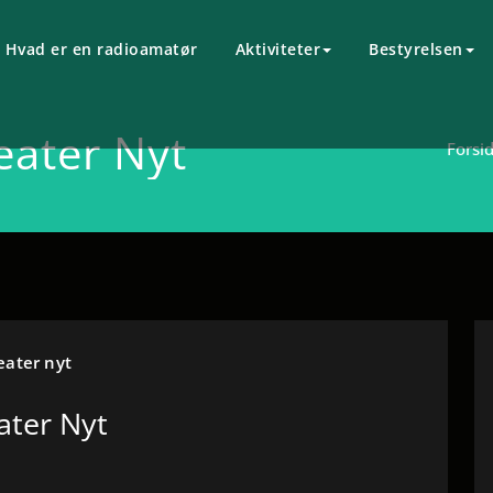
Hvad er en radioamatør
Aktiviteter
Bestyrelsen
eater Nyt
Forsi
eater nyt
ater Nyt