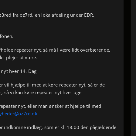
z3red fra oz7rd, en lokalafdeling under EDR,
fonen.
 afholde repeater nyt, så må I være lidt overbærende,
et plejer at være.
r nyt hver 14. Dag.
vil hjælpe til med at køre repeater nyt, så er de
, så vi kan køre repeater nyt hver uge.
repeater nyt, eller man ønsker at hjælpe til med
yheder@oz7rd.dk
 for indkomne indlæg, som er kl. 18.00 den pågældende