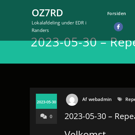
Videre
OZ7RD
til
Forsiden
indhold
Lokalafdeling under EDR i
Randers
2023-05-30 – Rep
Af
webadmin
Rep
2023-05-30
2023-05-30 – Repe
0
Velkomst