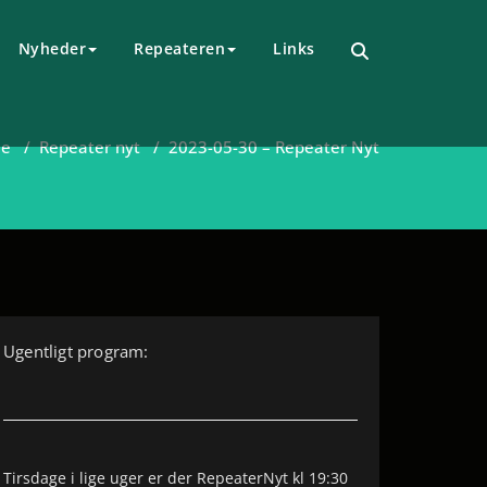
Nyheder
Repeateren
Links
de
/
Repeater nyt
/
2023-05-30 – Repeater Nyt
Ugentligt program:
Tirsdage i lige uger er der RepeaterNyt kl 19:30