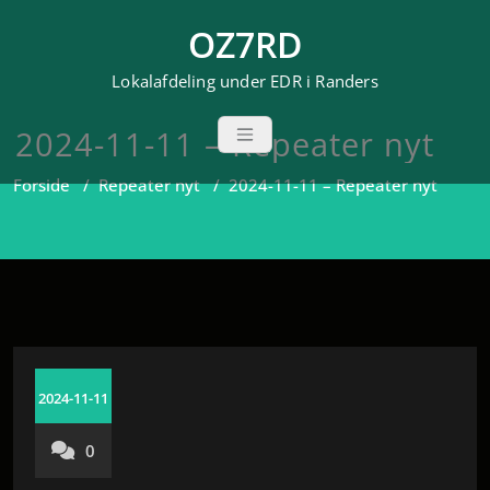
Videre
OZ7RD
til
indhold
Lokalafdeling under EDR i Randers
2024-11-11 – Repeater nyt
Forside
/
Repeater nyt
/
2024-11-11 – Repeater nyt
2024-11-11
0