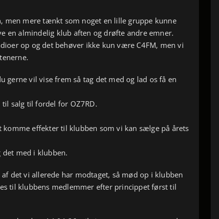
, men mere tænkt som noget en lille gruppe kunne
e en almindelig klub aften og drøfte andre emner.
radioer op og det behøver ikke kun være C4FM, men vi
ftenerne.
du gerne vil vise frem så tag det med og lad os få en
til salg til fordel for OZ7RD.
at komme effekter til klubben som vi kan sælge på årets
g det med i klubben.
t af det vi allerede har modtaget, så mød op i klubben
es til klubbens medlemmer efter princippet først til