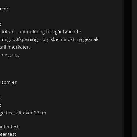
ked:
t.
 lotteri – udtrækning foregår løbende.
ning, bøfspisning – og ikke mindst hyggesnak.
call mærkater.
nne gang.
e som er
t
t
t
ge test, alt over 23cm
eter test
ter test