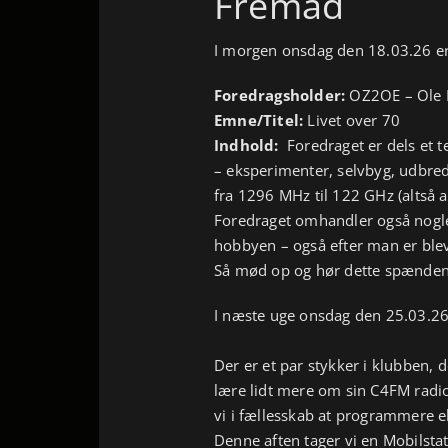
Fremad
I morgen onsdag den 18.03.26 er
Foredragsholder:
OZ2OE – Ole 
Emne/Titel:
Livet over 70
Indhold:
Foredraget er dels et 
– eksperimenter, selvbyg, udbred
fra 1296 MHz til 122 GHz (altså a
Foredraget omhandler også nogle
hobbyen – også efter man er blev
Så mød op og hør dette spændende
I næste uge onsdag den 25.03.26 
Der er et par stykker i klubben, 
lære lidt mere om sin C4FM radio
vi i fællesskab at programmere el
Denne aften tager vi en Mobilstat