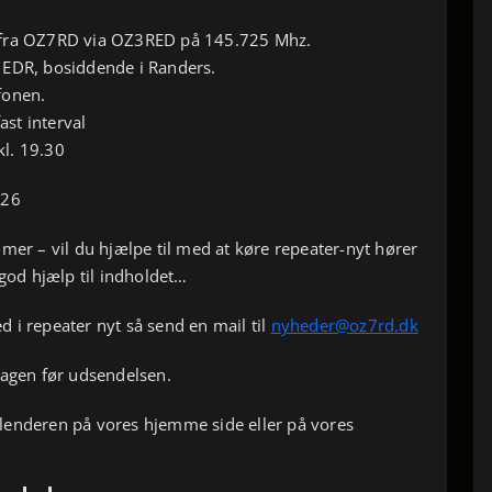
nyt fra OZ7RD via OZ3RED på 145.725 Mhz.
 EDR, bosiddende i Randers.
fonen.
ast interval
kl. 19.30
.26
mer – vil du hjælpe til med at køre repeater-nyt hører
 god hjælp til indholdet…
 i repeater nyt så send en mail til
nyheder@oz7rd.dk
dagen før udsendelsen.
 kalenderen på vores hjemme side eller på vores