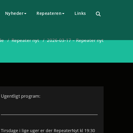
Nyheder
Repeateren
Links
de
/
Repeater nyt
/
2026-03-17 – Repeater nyt
Ugentligt program:
Tirsdage i lige uger er der RepeaterNyt kl 19:30