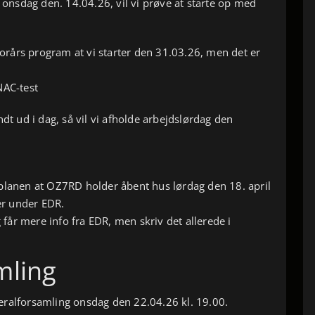
– onsdag den. 14.04.26, vil vi prøve at starte op med
 forårs program at vi starter den 31.03.26, men det er
NAC-test
ndt ud i dag, så vil vi afholde arbejdslørdag den
planen at OZ7RD holder åbent hus lørdag den 18. april
r under EDR.
år mere info fra EDR, men skriv det allerede i
mling
eralforsamling onsdag den 22.04.26 kl. 19.00.