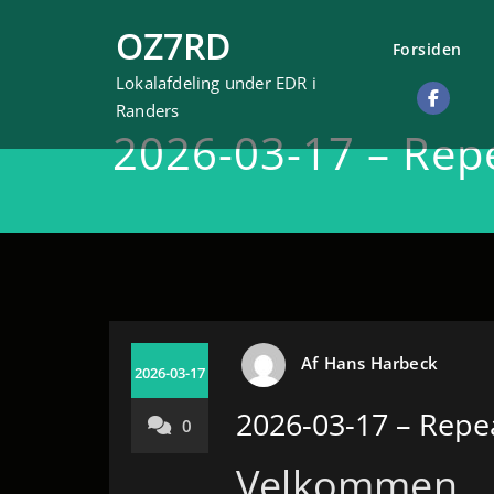
Videre
OZ7RD
til
Forsiden
indhold
Lokalafdeling under EDR i
Randers
2026-03-17 – Rep
Af
Hans Harbeck
2026-03-17
2026-03-17 – Repe
0
Velkommen