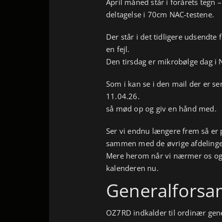
April måned står i forårets tegn 
deltagelse i 70cm NAC-testene.
Der står i det tidligere udsendte
en fejl.
Den tirsdag er mikrobølge dag i 
Som i kan se i den mail der er se
11.04.26.
så mød op og giv en hånd med.
Ser vi endnu længere frem så er 
sammen med de øvrige afdelinge
Mere herom når vi nærmer os og f
kalenderen nu.
Generalforsa
OZ7RD indkalder til ordinær gen